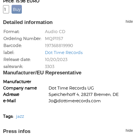
Price: 15.98 EURO
Detailed information
hide
Format
Audio CD
Ordering Number
MQP1157
Barcode
197368819990
label
Dot Time Records
Release date
10/20/2023
salesrank
3303
Manufacturer/EU Representative
Manufacturer
Company name
Dot Time Records UG
Adresse
Speicherhoff 4, 28217 Bremen, DE
e-Mail
Jo@dottimerecords.com
Tags:
jazz
Press infos
hide