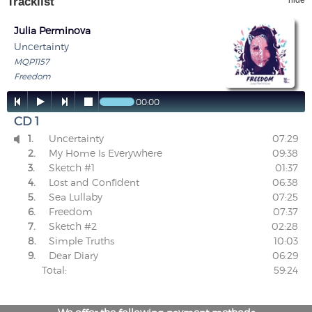
Tracklist
hide
Julia Perminova
Uncertainty
MQP1157
Freedom




00:00
CD 1
1.
Uncertainty
07:29

2.
My Home Is Everywhere
09:38
3.
Sketch #1
01:37
4.
Lost and Confident
06:38
5.
Sea Lullaby
07:25
6.
Freedom
07:37
7.
Sketch #2
02:28
8.
Simple Truths
10:03
9.
Dear Diary
06:29
Total:
59:24