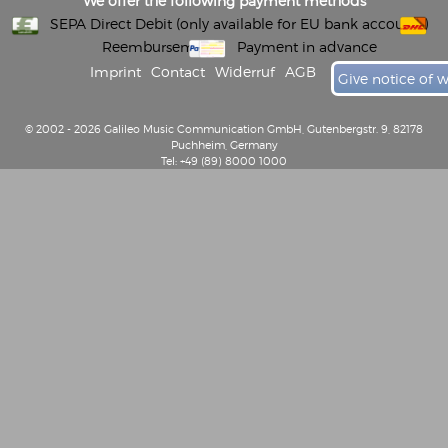
We offer the following payment methods
SEPA Direct Debit (only available for EU bank accounts)
Reembursement
Payment in advance
Imprint
Contact
Widerruf
AGB
Give notice of 
© 2002 - 2026 Galileo Music Communication GmbH, Gutenbergstr. 9, 82178
Puchheim, Germany
Tel: +49 (89) 8000 1000