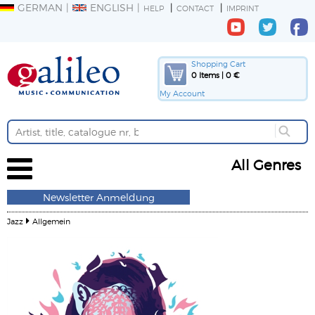
GERMAN
ENGLISH
HELP
CONTACT
IMPRINT
Shopping Cart
0 Items | 0 €
My Account
All Genres
Newsletter Anmeldung
Jazz
Allgemein