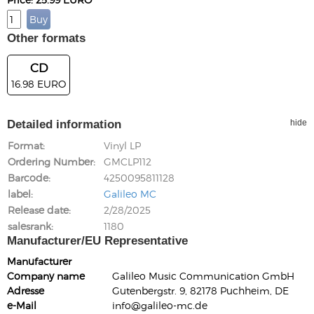
Other formats
CD
16.98 EURO
Detailed information
hide
Format
Vinyl LP
Ordering Number
GMCLP112
Barcode
4250095811128
label
Galileo MC
Release date
2/28/2025
salesrank
1180
Manufacturer/EU Representative
Manufacturer
Company name
Galileo Music Communication GmbH
Adresse
Gutenbergstr. 9, 82178 Puchheim, DE
e-Mail
info@galileo-mc.de