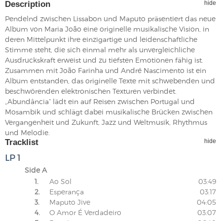
Description
hide
Pendelnd zwischen Lissabon und Maputo präsentiert das neue
Album von Maria João eine originelle musikalische Vision, in
deren Mittelpunkt ihre einzigartige und leidenschaftliche
Stimme steht, die sich einmal mehr als unvergleichliche
Ausdruckskraft erweist und zu tiefsten Emotionen fähig ist.
Zusammen mit João Farinha und André Nascimento ist ein
Album entstanden, das originelle Texte mit schwebenden und
beschwörenden elektronischen Texturen verbindet.
„Abundância“ lädt ein auf Reisen zwischen Portugal und
Mosambik und schlägt dabei musikalische Brücken zwischen
Vergangenheit und Zukunft, Jazz und Weltmusik, Rhythmus
und Melodie.
Tracklist
hide
LP 1
Side A
1.
Ao Sol
03:49
2.
Esperança
03:17
3.
Maputo Jive
04:05
4.
O Amor É Verdadeiro
03:07