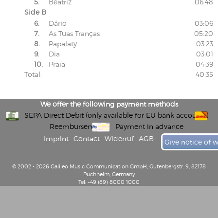
5.
Beatriz
06:48
Side B
6.
Dário
03:06
7.
As Tuas Tranças
05:20
8.
Papalaty
03:23
9.
Dia
03:01
10.
Praia
04:39
Total:
40:35
We offer the following payment methods
SEPA Direct Debit (only available for EU bank accounts)
Reembursement
Payment in advance
Imprint
Contact
Widerruf
AGB
Give notice of 
© 2002 - 2026 Galileo Music Communication GmbH, Gutenbergstr. 9, 82178
Puchheim, Germany
Tel: +49 (89) 8000 1000