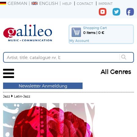
GERMAN
ENGLISH
HELP
CONTACT
IMPRINT
Shopping Cart
0 Items | 0 €
My Account
All Genres
Newsletter Anmeldung
Jazz
Latin-Jazz