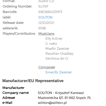
Format
Audio CD
Ordering Number
SL1197
Barcode
5903684231973
label
SOLITON
Release date
12/10/2021
salesrank
5596
Players/Contributors
Musicians
Elly Killner
G nako
Msafiri Zawose
Raushan Orazbay
Senhora do O
Composer
SinaUbi Zawose
Manufacturer/EU Representative
Manufacturer
Company name
SOLITON - Krzysztof Karwasz
Adresse
Mazowiecka 6/1, 81-862 Sopot, PL
e-Mail
soliton@soliton.pl