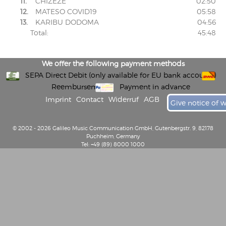
11.
CHIZEZE
02:50
12.
MATESO COVID19
05:58
13.
KARIBU DODOMA
04:56
Total:
45:48
We offer the following payment methods
SEPA Direct Debit (only available for EU bank accounts)
Reembursement
Payment in advance
Imprint
Contact
Widerruf
AGB
Give notice of 
© 2002 - 2026 Galileo Music Communication GmbH, Gutenbergstr. 9, 82178
Puchheim, Germany
Tel: +49 (89) 8000 1000