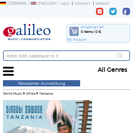
GERMAN
ENGLISH
HELP
CONTACT
IMPRINT
Shopping Cart
0 Items | 0 €
My Account
All Genres
Newsletter Anmeldung
World Music
Afrika
Tansania