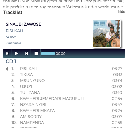
enthält 13 von SinaUbi geschriebene und komponierte Stücke,
die perfekt zu den sogenannten Weltmusik oder world music.
Tracklist
hide
SINAUBI ZAWOSE
PISI KALI
SL1197
Tanzania




00:00
CD 1
1.
PISI KALI
03:27

2.
TIKISA
03:13
3.
MSUNYUNO
03:01
4.
UJUZI
03:02
5.
TULIZANA
03:10
6.
KWAHERI JEMEDARI MAGUFULI
02:54
7.
NZARA NYIBI
03:47
8.
KWAHERI MKAPA
03:24
9.
AM SORRY
03:07
10.
NAMPENDA
02:59