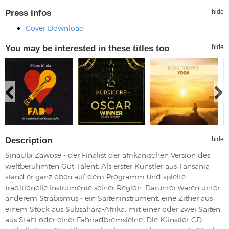
Press infos
hide
Cover Download
You may be interested in these titles too
hide
Description
hide
SinaUbi Zawose - der Finalist der afrikanischen Version des
weltberühmten Got Talent. Als erster Künstler aus Tansania
stand er ganz oben auf dem Programm und spielte
traditionelle Instrumente seiner Region. Darunter waren unter
anderem Strabismus - ein Saiteninstrument, eine Zither aus
einem Stock aus Subsahara-Afrika, mit einer oder zwei Saiten
aus Stahl oder einer Fahrradbremsleine. Die Künstler-CD