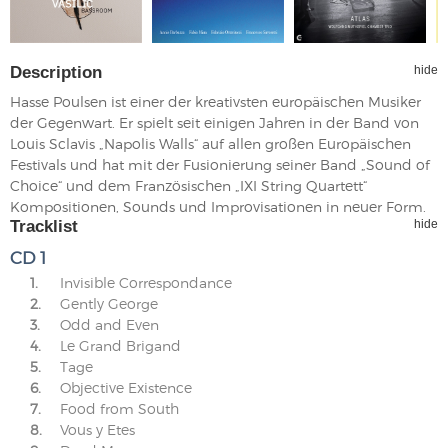
Description
hide
Hasse Poulsen ist einer der kreativsten europäischen Musiker
der Gegenwart. Er spielt seit einigen Jahren in der Band von
Louis Sclavis „Napolis Walls“ auf allen großen Europäischen
Festivals und hat mit der Fusionierung seiner Band „Sound of
Choice“ und dem Französischen „IXI String Quartett“
Kompositionen, Sounds und Improvisationen in neuer Form.
Tracklist
hide
CD 1
1.
Invisible Correspondance
2.
Gently George
3.
Odd and Even
4.
Le Grand Brigand
5.
Tage
6.
Objective Existence
7.
Food from South
8.
Vous y Etes