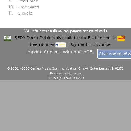
9.
Dead Man
10.
High water
11.
Cixircle
We offer the following payment methods
SEPA Direct Debit (only available for EU bank accounts)
Reembursement
Payment in advance
Imprint
Contact
Widerruf
AGB
Give notice of 
© 2002 - 2026 Galileo Music Communication GmbH, Gutenbergstr. 9, 82178
Puchheim, Germany
Tel: +49 (89) 8000 1000