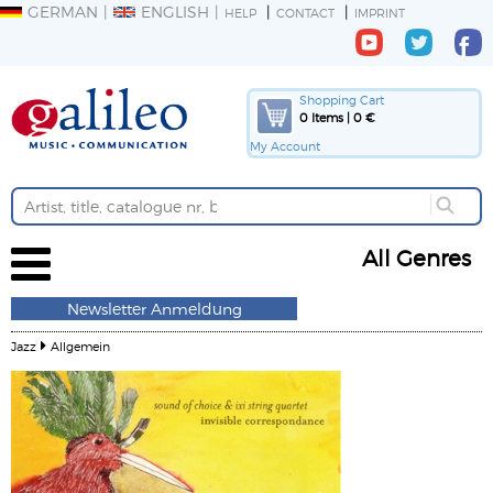
GERMAN
ENGLISH
HELP
CONTACT
IMPRINT
Shopping Cart
0 Items | 0 €
My Account
All Genres
Newsletter Anmeldung
Jazz
Allgemein