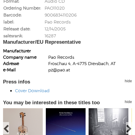
Format
Audio CD
Ordering Number
PAO11020
Barcode
9006834110206
label
Pao Records
Release date
12/14/2005
salesrank
16287
Manufacturer/EU Representative
Manufacturer
Company name
Pao Records
Adresse
Froschau 4, A-4775 Diersbach, AT
e-Mail
pz@pao.at
Press infos
hide
Cover Download
You may be interested in these titles too
hide