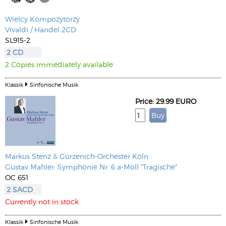
Wielcy Kompozytorzy
Vivaldi / Händel 2CD
SL915-2
2 CD
2 Copies immediately available
Klassik
Sinfonische Musik
Price: 29.99 EURO
Markus Stenz
&
Gürzenich-Orchester Köln
Gustav Mahler: Symphonie Nr. 6 a-Moll "Tragische"
OC 651
2 SACD
Currently not in stock
Klassik
Sinfonische Musik