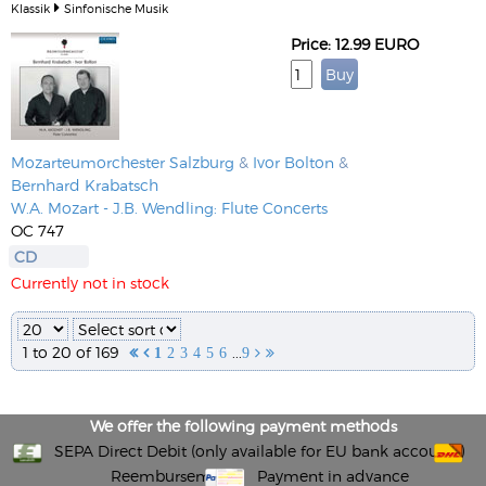
Klassik
Sinfonische Musik
Price: 12.99 EURO
Mozarteumorchester Salzburg
&
Ivor Bolton
&
Bernhard Krabatsch
W.A. Mozart - J.B. Wendling: Flute Concerts
OC 747
CD
Currently not in stock
1 to 20 of 169
...


1
2
3
4
5
6
9


We offer the following payment methods
SEPA Direct Debit (only available for EU bank accounts)
Reembursement
Payment in advance