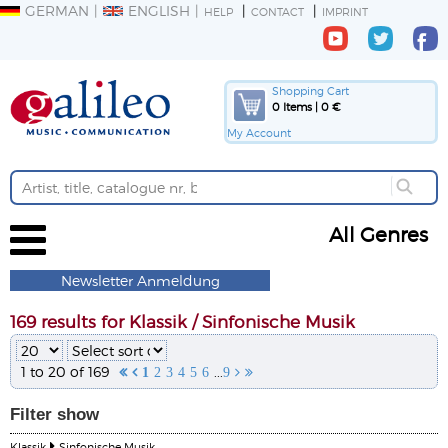
GERMAN
ENGLISH
HELP
CONTACT
IMPRINT
Shopping Cart
0 Items | 0 €
My Account
All Genres
Newsletter Anmeldung
169 results for Klassik / Sinfonische Musik
1 to 20 of 169
...


1
2
3
4
5
6
9


Filter
show
Klassik
Sinfonische Musik