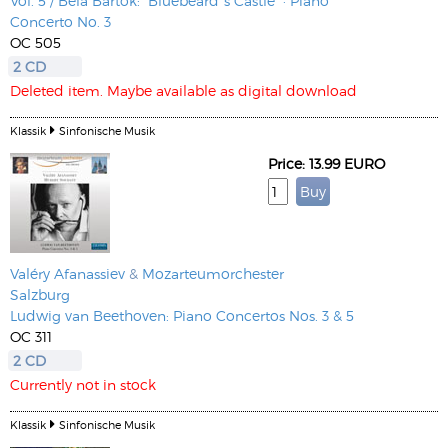
Vol. 5 / Béla Bartók: “Bluebeard´s Castle” · Piano
Concerto No. 3
OC 505
2 CD
Deleted item. Maybe available as digital download
Klassik
Sinfonische Musik
Price: 13.99 EURO
Valéry Afanassiev
&
Mozarteumorchester
Salzburg
Ludwig van Beethoven: Piano Concertos Nos. 3 & 5
OC 311
2 CD
Currently not in stock
Klassik
Sinfonische Musik