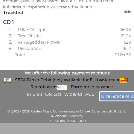
Energie sowohl als Solisten als auch im Rahmen einer
kollektiven Insptiration zu veranschaulichen.
Tracklist
hide
CD 1
1.
Pillar Of Light
16:08
2.
Tree Of Life
21:04
3.
Armageddon Flower
11:28
4.
Restoration
16:12
Total:
01:04:52
We offer the following payment methods
SEPA Direct Debit (only available for EU bank accounts)
Reembursement
Payment in advance
Imprint
Contact
Widerruf
AGB
Give notice of 
© 2002 - 2026 Galileo Music Communication GmbH, Gutenbergstr. 9, 82178
Puchheim, Germany
Tel: +49 (89) 8000 1000