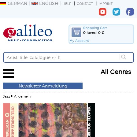
GERMAN
ENGLISH
HELP
CONTACT
IMPRINT
Shopping Cart
0 Items | 0 €
My Account
All Genres
Newsletter Anmeldung
Jazz
Allgemein