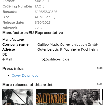
Format
Audio CD
Ordering Number
TAO18
Barcode
642623801826
label
AUM Fidelity
Release date
6/20/2025
salesrank
2793
Manufacturer/EU Representative
Manufacturer
Company name
Galileo Music Communication GmbH
Adresse
Gutenbergstr. 9, Puchheim Puchheim,
DE
e-Mail
info@galileo-mc.de
Press infos
hide
Cover Download
More releases of this artist
hide