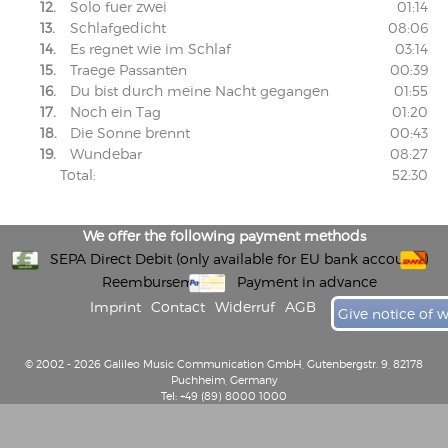
12.
Solo fuer zwei
01:14
13.
Schlafgedicht
08:06
14.
Es regnet wie im Schlaf
03:14
15.
Traege Passanten
00:39
16.
Du bist durch meine Nacht gegangen
01:55
17.
Noch ein Tag
01:20
18.
Die Sonne brennt
00:43
19.
Wundebar
08:27
Total:
52:30
We offer the following payment methods
SEPA Direct Debit (only available for EU bank accounts)
Reembursement
Payment in advance
Imprint
Contact
Widerruf
AGB
Give notice of 
© 2002 - 2026 Galileo Music Communication GmbH, Gutenbergstr. 9, 82178
Puchheim, Germany
Tel: +49 (89) 8000 1000