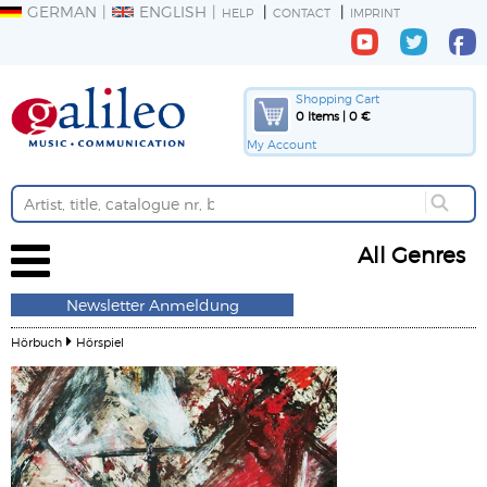
GERMAN
ENGLISH
HELP
CONTACT
IMPRINT
Shopping Cart
0 Items | 0 €
My Account
All Genres
Newsletter Anmeldung
Hörbuch
Hörspiel