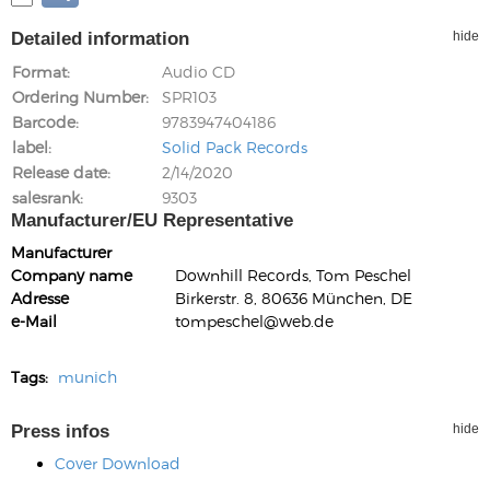
Detailed information
hide
Format
Audio CD
Ordering Number
SPR103
Barcode
9783947404186
label
Solid Pack Records
Release date
2/14/2020
salesrank
9303
Manufacturer/EU Representative
Manufacturer
Company name
Downhill Records, Tom Peschel
Adresse
Birkerstr. 8, 80636 München, DE
e-Mail
tompeschel@web.de
Tags:
munich
Press infos
hide
Cover Download