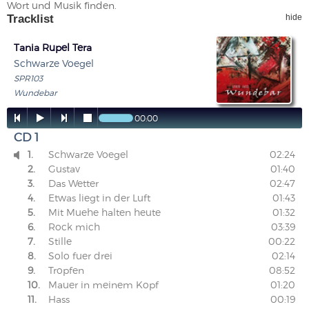
Wort und Musik finden.
Tracklist
hide
Tania Rupel Tera
Schwarze Voegel
SPR103
Wundebar




00:00
CD 1
1.
Schwarze Voegel
02:24

2.
Gustav
01:40
3.
Das Wetter
02:47
4.
Etwas liegt in der Luft
01:43
5.
Mit Muehe halten heute
01:32
6.
Rock mich
03:39
7.
Stille
00:22
8.
Solo fuer drei
02:14
9.
Tropfen
08:52
10.
Mauer in meinem Kopf
01:20
11.
Hass
00:19