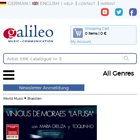
GERMAN
ENGLISH
HELP
CONTACT
IMPRINT
Shopping Cart
0 Items | 0 €
My Account
All Genres
Newsletter Anmeldung
World Music
Brasilien