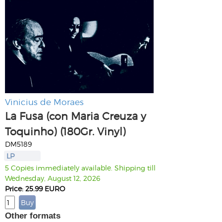
Vinicius de Moraes
La Fusa (con Maria Creuza y
Toquinho) (180Gr. Vinyl)
DM5189
LP
5 Copies immediately available. Shipping till
Wednesday, August 12, 2026
Price: 25.99 EURO
Other formats