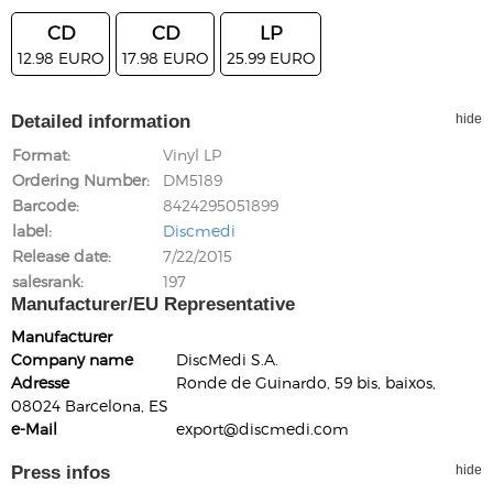
CD
CD
LP
12.98 EURO
17.98 EURO
25.99 EURO
Detailed information
hide
Format
Vinyl LP
Ordering Number
DM5189
Barcode
8424295051899
label
Discmedi
Release date
7/22/2015
salesrank
197
Manufacturer/EU Representative
Manufacturer
Company name
DiscMedi S.A.
Adresse
Ronde de Guinardo, 59 bis, baixos,
08024 Barcelona, ES
e-Mail
export@discmedi.com
Press infos
hide