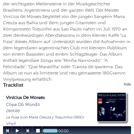
der wichtigsten Meilensteine in der Musikgeschichte
Brasiliens, Argentiniens und der ganzen Welt. Der Meister
Vinicius de Moraes begleitet von der jungen Sängerin Maria
Creuza aus Bahia und dem jungen Gitarristen und
Komponisten Toquinho aus Sao Paulo nahm im Juli 1970 an
zwei denkwürdigen Abendsessions in dem kleinen Kaffe "La
Fusa" dieses Album auf. Unterstützt wurden die Aufnahmen in
dem legendären argentinischen Club mit kleinem Publikum
von einem Bassisten und einem Schlagzeuger. Das Album
enthält legendäre Songs wie "Minha Namorado", "A
Felicidade", "Que Maravilha" oder "Garota de Ipanema. Das
Album ist nun als limitierte und neu gemasterte 180Gramm
Vinylpressung erhältlich.
Tracklist
hide
Vinícius De Moraes
Copa Do Mundo
DM5189
La Fusa (con Maria Creuza y Toquinho) (180Gr.
Vinyl)




00:00