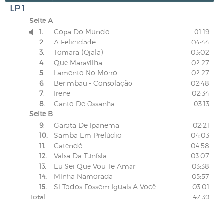
LP 1
Seite A
1.
Copa Do Mundo
01:19

2.
A Felicidade
04:44
3.
Tomara (Ojala)
03:02
4.
Que Maravilha
02:27
5.
Lamento No Morro
02:27
6.
Berimbau - Consolação
02:48
7.
Irene
02:34
8.
Canto De Ossanha
03:13
Seite B
9.
Garota De Ipanema
02:21
10.
Samba Em Prelúdio
04:03
11.
Catendé
04:58
12.
Valsa Da Tunísia
03:07
13.
Eu Sei Que Vou Te Amar
03:38
14.
Minha Namorada
03:57
15.
Si Todos Fossem Iguais A Você
03:01
Total:
47:39