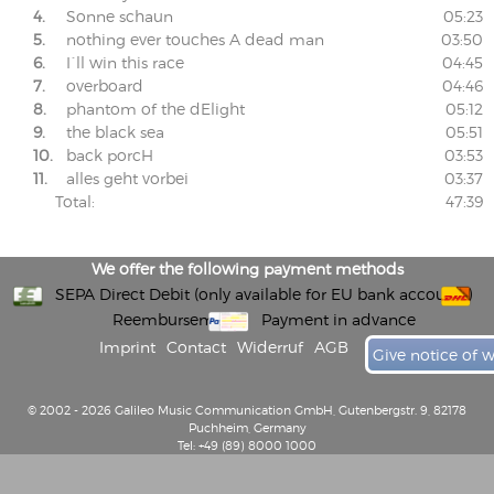
4.
Sonne schaun
05:23
5.
nothing ever touches A dead man
03:50
6.
I´ll win this race
04:45
7.
overboard
04:46
8.
phantom of the dElight
05:12
9.
the black sea
05:51
10.
back porcH
03:53
11.
alles geht vorbei
03:37
Total:
47:39
We offer the following payment methods
SEPA Direct Debit (only available for EU bank accounts)
Reembursement
Payment in advance
Imprint
Contact
Widerruf
AGB
Give notice of 
© 2002 - 2026 Galileo Music Communication GmbH, Gutenbergstr. 9, 82178
Puchheim, Germany
Tel: +49 (89) 8000 1000