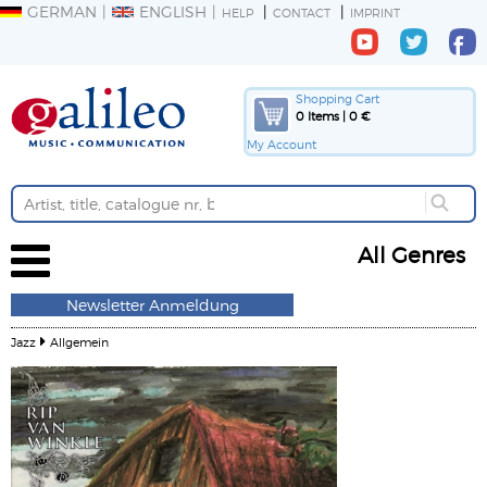
GERMAN
ENGLISH
HELP
CONTACT
IMPRINT
Shopping Cart
0 Items | 0 €
My Account
All Genres
Newsletter Anmeldung
Jazz
Allgemein