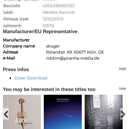
Barcode
4250095880353
label
WerWie Records
Release date
12/18/2009
salesrank
10578
Manufacturer/EU Representative
Manufacturer
Company name
struger
Adresse
Rolandstr. 69, 50677 Köln, DE
e-Mail
riddim@piranha-media.de
Press infos
hide
Cover Download
You may be interested in these titles too
hide