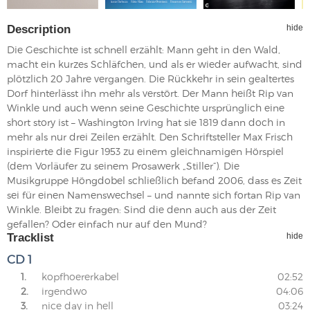
Description
hide
Die Geschichte ist schnell erzählt: Mann geht in den Wald,
macht ein kurzes Schläfchen, und als er wieder aufwacht, sind
plötzlich 20 Jahre vergangen. Die Rückkehr in sein gealtertes
Dorf hinterlässt ihn mehr als verstört. Der Mann heißt Rip van
Winkle und auch wenn seine Geschichte ursprünglich eine
short story ist – Washington Irving hat sie 1819 dann doch in
mehr als nur drei Zeilen erzählt. Den Schriftsteller Max Frisch
inspirierte die Figur 1953 zu einem gleichnamigen Hörspiel
(dem Vorläufer zu seinem Prosawerk „Stiller“). Die
Musikgruppe Höngdobel schließlich befand 2006, dass es Zeit
sei für einen Namenswechsel – und nannte sich fortan Rip van
Winkle. Bleibt zu fragen: Sind die denn auch aus der Zeit
gefallen? Oder einfach nur auf den Mund?
Tracklist
hide
CD 1
1.
kopfhoererkabel
02:52
2.
irgendwo
04:06
3.
nice day in hell
03:24