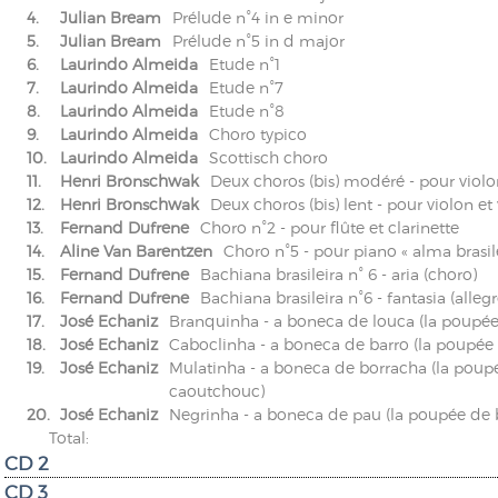
4.
Julian Bream
Prélude n°4 in e minor
5.
Julian Bream
Prélude n°5 in d major
6.
Laurindo Almeida
Etude n°1
7.
Laurindo Almeida
Etude n°7
8.
Laurindo Almeida
Etude n°8
9.
Laurindo Almeida
Choro typico
10.
Laurindo Almeida
Scottisch choro
11.
Henri Bronschwak
Deux choros (bis) modéré - pour violon
12.
Henri Bronschwak
Deux choros (bis) lent - pour violon et
13.
Fernand Dufrene
Choro n°2 - pour flûte et clarinette
14.
Aline Van Barentzen
Choro n°5 - pour piano « alma brasile
15.
Fernand Dufrene
Bachiana brasileira n° 6 - aria (choro)
16.
Fernand Dufrene
Bachiana brasileira n°6 - fantasia (allegr
17.
José Echaniz
Branquinha - a boneca de louca (la poupée
18.
José Echaniz
Caboclinha - a boneca de barro (la poupée 
19.
José Echaniz
Mulatinha - a boneca de borracha (la poup
caoutchouc)
20.
José Echaniz
Negrinha - a boneca de pau (la poupée de 
Total:
CD 2
CD 3