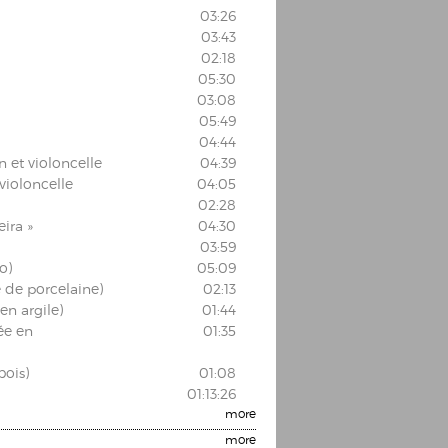
03:26
03:43
02:18
05:30
03:08
05:49
04:44
 et violoncelle
04:39
 violoncelle
04:05
02:28
ira »
04:30
03:59
o)
05:09
 de porcelaine)
02:13
en argile)
01:44
ée en
01:35
bois)
01:08
01:13:26
more
more