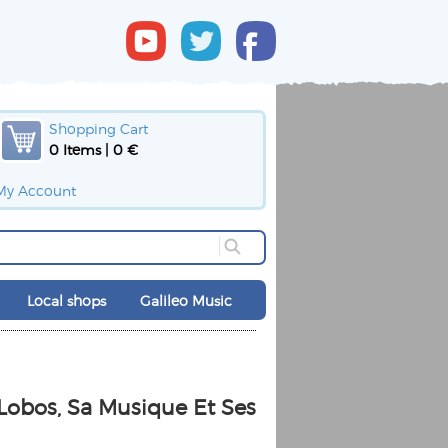
Shopping Cart
0 Items | 0 €
My Account
Local shops
Galileo Music
 Lobos, Sa Musique Et Ses