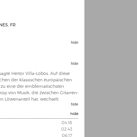
NES, FR
hide
Espoo Big Band
Lauma
Frollein Smilla
Ordering Number: GMC071
Great Disaster
hide
Ordering Number: T3
Daniel Dinkel
agte Heitor Villa-Lobos. Auf diese
Lukas Schneider
Read now
chen der klassischen europäischen
 zu eine der emblematischsten
Read now
skop von Musik, die zwischen Gitarren-
n Löwenanteil hat, wechselt.
hide
hide
04:18
02:43
06:17