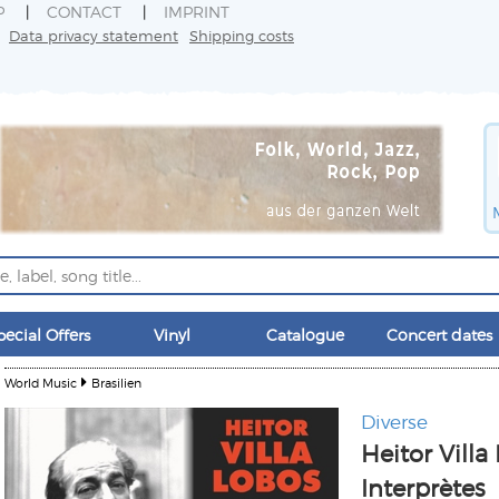
P
CONTACT
IMPRINT
Data privacy statement
Shipping costs
pecial Offers
Vinyl
Catalogue
Concert dates
World Music
Brasilien
Diverse
Heitor Villa
Interprètes