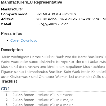
Manufacturer/EU Representative
Manufacturer
Company name
FREMEAUX & ASSOCIES
Adresse
20 rue Robert Giraudineau, 94300 VINCEN
e-Mail
info@galileo-mc.de
Press infos
Kunkel, Burkard
Monxarella
Romano, Edmondo
Cover Download
Ordering Number: BAY022
Religio
Description
Ordering Number: VM3055
Daniel Dinkel
„Mein wichtigstes Harmonielehre-Buch war die Karte Brasiliens“, s
Lukas Schneider
Read now
Weise wurde der autodidaktische Komponist, der die Lücke zwis
Musik und der urbanen und ländlichen populären Musik schloss,
Read now
Figuren seines Heimatlandes Brasilien. Sein Werk ist ein Kaleido
oder Klaviermusik und Orchester-Werken, bei denen das Cello de
Tracklist
CD 1
1.
Julian Bream
Prélude n°1 in e minor
2.
Julian Bream
Prélude n°2 in e major
3.
Julian Bream
Prélude n°3 in a major