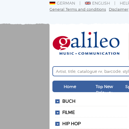
GERMAN
ENGLISH
HEL
General Terms and conditions
Disclaimer
Home
Top New
S
Releases
BUCH
FILME
HIP HOP