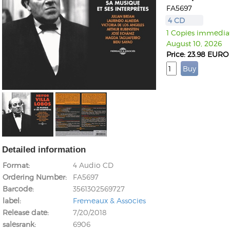
FA5697
4 CD
1 Copies immediate
August 10, 2026
Price: 23.98 EURO
Detailed information
Format
4 Audio CD
Ordering Number
FA5697
Barcode
3561302569727
label
Fremeaux & Associes
Release date
7/20/2018
salesrank
6906